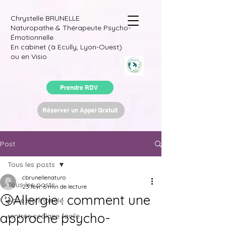
Chrystelle BRUNELLE
Naturopathe & Thérapeute Psycho-
Émotionnelle
En cabinet (à Ecully, Lyon-Ouest)
ou en Visio
Prendre RDV
Réserver un Appel Gratuit
Post
Tous les posts
cbrunellenaturo
Tous les posts
23 févr.
6 min de lecture
🤧Allergie : comment une
Acné Hormonale
approche psycho-
rentrée scolaire facile