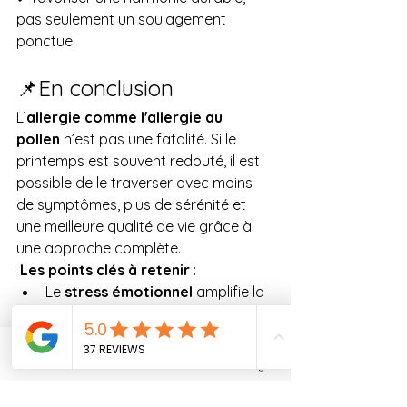
pas seulement un soulagement 
ponctuel
📌En conclusion
L’
allergie comme l'allergie au 
pollen
 n’est pas une fatalité. Si le 
printemps est souvent redouté, il est 
possible de le traverser avec moins 
de symptômes, plus de sérénité et 
une meilleure qualité de vie grâce à 
une approche complète.
Les points clés à retenir
 :
Le 
stress émotionnel
 amplifie la 
sensibilité immunitaire et les 
symptômes allergiques.
Les 
thérapies brèves
 aident à 
Phone
Email
RDV en Ligne
mieux gérer les réactions 
émotionnelles et le stress.