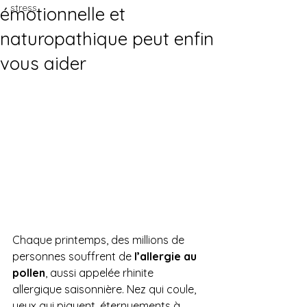
stress
émotionnelle et
naturopathique peut enfin
vous aider
Chaque printemps, des millions de 
personnes souffrent de 
l’allergie au 
pollen
, aussi appelée rhinite 
allergique saisonnière. Nez qui coule, 
yeux qui piquent, éternuements à 