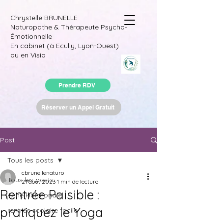
Chrystelle BRUNELLE
Naturopathe & Thérapeute Psycho-
Émotionnelle
En cabinet (à Ecully, Lyon-Ouest)
ou en Visio
Prendre RDV
Réserver un Appel Gratuit
Post
Tous les posts
cbrunellenaturo
Tous les posts
21 août 2023
1 min de lecture
Rentrée Paisible :
Acné Hormonale
pratiquez le Yoga
rentrée scolaire facile