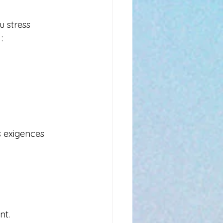
 stress 
:
s exigences 
nt.