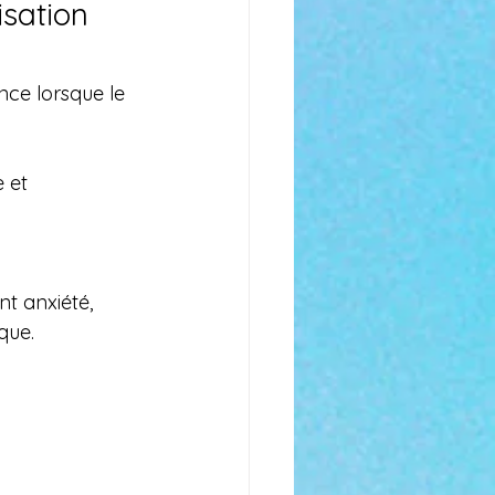
isation 
ce lorsque le 
 et 
t anxiété, 
que.
 