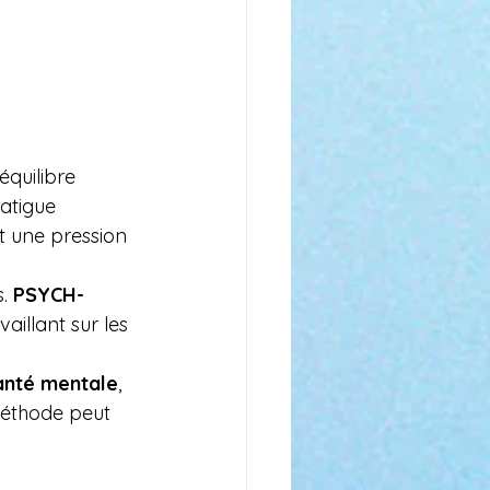
équilibre 
atigue 
t une pression 
. 
PSYCH-
aillant sur les 
anté mentale
, 
méthode peut 