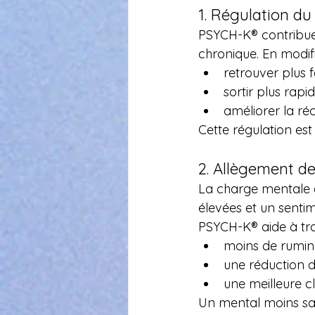
1. Régulation d
PSYCH-K® contribue 
chronique. En modif
retrouver plus 
sortir plus rap
améliorer la ré
Cette régulation est
2. Allègement d
La charge mentale e
élevées et un senti
PSYCH-K® aide à tr
moins de rumin
une réduction d
une meilleure c
Un mental moins sat