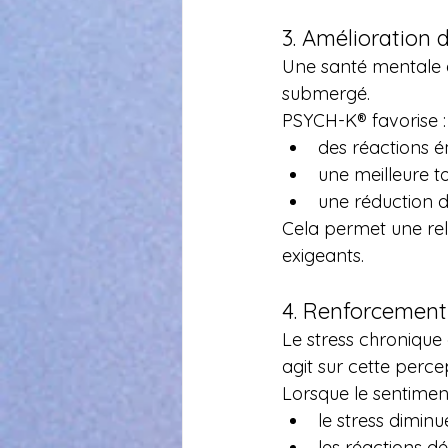
3. Amélioration 
Une santé mentale é
submergé.
PSYCH-K® favorise :
des réactions é
une meilleure t
une réduction d
Cela permet une rel
exigeants.
4. Renforcement 
Le stress chronique
agit sur cette perce
Lorsque le sentimen
le stress dimin
les réactions dé