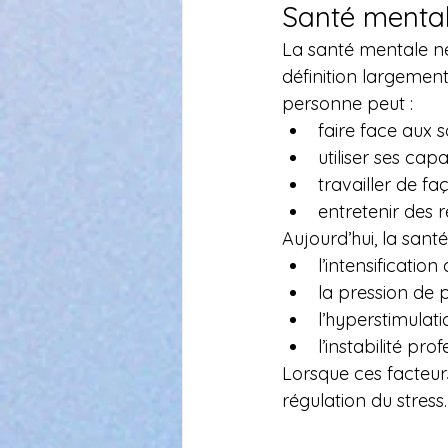
Santé mentale
La santé mentale ne
définition largemen
personne peut :
faire face aux s
utiliser ses ca
travailler de f
entretenir des r
Aujourd’hui, la sant
l’intensificatio
la pression de
l’hyperstimulat
l’instabilité pro
Lorsque ces facteurs
régulation du stress.