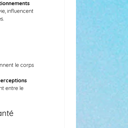
tionnements 
ie, influencent 
s.
nnent le corps 
perceptions 
t entre le 
nté 