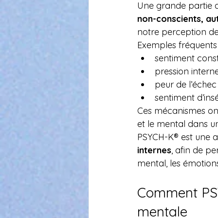
Une grande partie 
non-conscients, a
notre perception de
Exemples fréquents 
sentiment cons
pression intern
peur de l’éche
sentiment d’ins
Ces mécanismes ont 
et le mental dans u
PSYCH-K® est une a
internes
, afin de p
mental, les émotions
Comment PSY
mentale