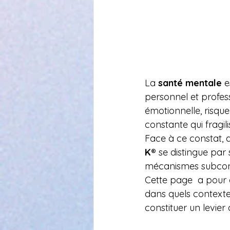
La 
santé mentale
 
personnel et profess
émotionnelle, risqu
constante qui fragil
Face à ce constat, 
K®
 se distingue par 
mécanismes subconsc
Cette page  a pour o
dans quels contextes
constituer un levie