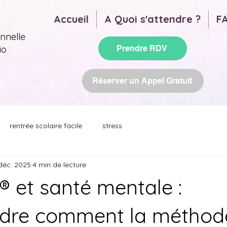
Accueil
A Quoi s'attendre ?
F
nnelle
io
Prendre RDV
Réserver un Appel Gratuit
rentrée scolaire facile
stress
déc. 2025
4 min de lecture
 et santé mentale :
dre comment la méthode